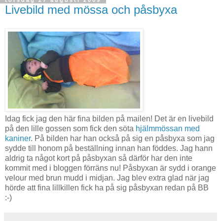
torsdag 27 augusti 2009
Livebild med mössa och påsbyxa
Idag fick jag den här fina bilden på mailen! Det är en livebild
på den lille gossen som fick den söta
hjälmmössan med
kaniner
. På bilden har han också på sig en påsbyxa som jag
sydde till honom på beställning innan han föddes. Jag hann
aldrig ta något kort på påsbyxan så därför har den inte
kommit med i bloggen förräns nu! Påsbyxan är sydd i orange
velour med brun mudd i midjan. Jag blev extra glad när jag
hörde att fina lillkillen fick ha på sig påsbyxan redan på BB
:-)