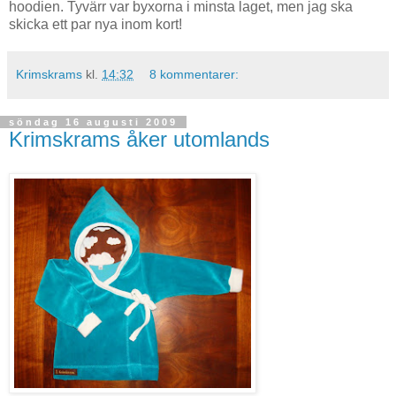
hoodien. Tyvärr var byxorna i minsta laget, men jag ska
skicka ett par nya inom kort!
Krimskrams
kl.
14:32
8 kommentarer:
söndag 16 augusti 2009
Krimskrams åker utomlands