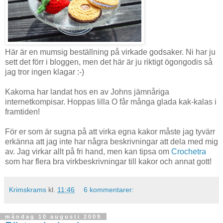
Här är en mumsig beställning på virkade godsaker. Ni har ju
sett det förr i bloggen, men det här är ju riktigt ögongodis så
jag tror ingen klagar :-)
Kakorna har landat hos en av Johns jämnåriga
internetkompisar. Hoppas lilla O får många glada kak-kalas i
framtiden!
För er som är sugna på att virka egna kakor måste jag tyvärr
erkänna att jag inte har några beskrivningar att dela med mig
av. Jag virkar allt på fri hand, men kan tipsa om
Crochetra
som har flera bra virkbeskrivningar till kakor och annat gott!
Krimskrams
kl.
11:46
6 kommentarer:
måndag 10 augusti 2009