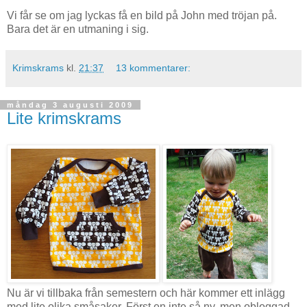
Vi får se om jag lyckas få en bild på John med tröjan på.
Bara det är en utmaning i sig.
Krimskrams
kl.
21:37
13 kommentarer:
måndag 3 augusti 2009
Lite krimskrams
Nu är vi tillbaka från semestern och här kommer ett inlägg
med lite olika småsaker. Först en inte så ny, men obloggad