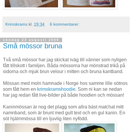
Krimskrams
kl.
19:34
6 kommentarer:
söndag 23 augusti 2009
Små mössor bruna
Två små mössor har jag skickat iväg till vänner som nyligen
fått tillskott i familjen. Båda mössorna har mönstrad trikå på
sidorna och mjuk brun velour i mitten och bruna kantband.
Mössan med moln hamnade i Norge hos samme lille sötnos
som fått hem en
krimskramshoodie
. Som ni kan se nedan
har jag redan fått live-bilder på både hoodien och mössan!
Kaninmössan är nog det plagg som allra bäst matchat mitt
namnband, som är brunt med gult text och en gul kanin. En
söt hjälmmössa till en ljuvlig liten nyfödd.